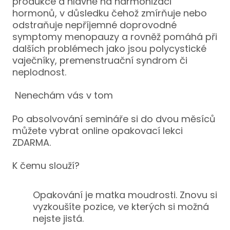
produkce a hlavně na harmonizaci
Stu
hormonů, v důsledku čehož zmírňuje nebo
odstraňuje nepříjemné doprovodné
Uči
symptomy menopauzy a rovněž pomáhá při
Pro
dalších problémech jako jsou polycystické
Instr
vaječníky, premenstruační syndrom či
neplodnost.
KONT
Nenechám vás v tom
Po absolvování semináře si do dvou měsíců
můžete vybrat online opakovací lekci
ZDARMA.
K čemu slouží?
Opakování je matka moudrosti. Znovu si
vyzkoušíte pozice, ve kterých si možná
nejste jistá.