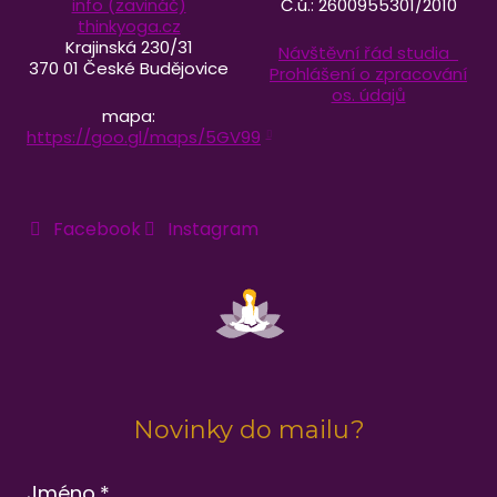
info (zavináč)
Č.ú.: 2600955301/2010
thinkyoga.cz
Krajinská 230/31
Návštěvní řád studia
370 01 České Budějovice
Prohlášení o zpracování
os. údajů
mapa:
https://goo.gl/maps/5GV99
Facebook
Instagram
Novinky do mailu?
Jméno
*