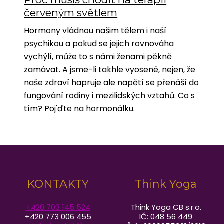
červeným světlem
Hormony vládnou našim tělem i naší
psychikou a pokud se jejich rovnováha
vychýlí, může to s námi ženami pěkně
zamávat. A jsme-li takhle vyosené, nejen, že
naše zdraví hapruje ale napětí se přenáší do
fungování rodiny i mezilidských vztahů. Co s
tím? Poj'ďte na hormonálku.
KONTAKTY
Think Yoga
+420 703 145 524
Think Yoga CB s.r.o.
+420 773 006 455
IČ: 048 56 449