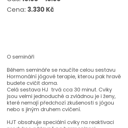
Jóg
Cena:
3.330 Kč
Kun
Jóg
Jóg
Jóg
záda
O semináři
Lun
Během semináře se naučíte celou sestavu
Hormonální jógové terapie, kterou pak hravě
BARR
budete cvičit doma.
Celá sestava HJ trvá cca 30 minut. Cviky
O NÁ
jsou velmi jednoduché a zvládnou je i ženy,
KE ČT
které nemají předchozí zkušenosti s jógou
nebo s jiným druhem cvičení.
ŠKOL
Ter
HJT obsahuje speciální cviky na reaktivaci