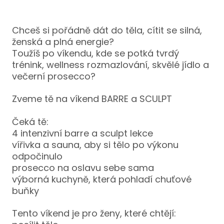
Jóg
Chceš si pořádně dát do těla, cítit se silná,
Kun
ženská a plná energie?
Jóg
Toužíš po víkendu, kde se potká tvrdý
trénink, wellness rozmazlování, skvělé jídlo a
Jóg
večerní prosecco?
Jóg
Zveme tě na víkend BARRE a SCULPT
záda
Lun
Čeká tě:
4 intenzivní barre a sculpt lekce
BARR
vířivka a sauna, aby si tělo po výkonu
odpočinulo
O NÁ
prosecco na oslavu sebe sama
KE ČT
výborná kuchyně, která pohladí chuťové
buňky
ŠKOL
Ter
Tento víkend je pro ženy, které chtějí: