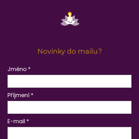
Novinky do mailu?
Jméno
*
Příjmení
*
E-mail
*