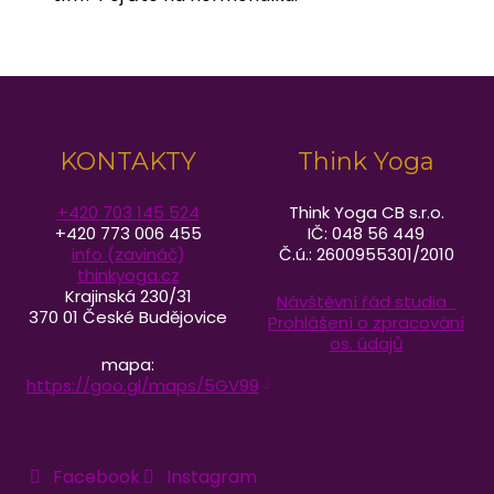
KONTAKTY
Think Yoga
+420 703 145 524
Think Yoga CB s.r.o.
+420 773 006 455
IČ: 048 56 449
info (zavináč)
Č.ú.: 2600955301/2010
thinkyoga.cz
Krajinská 230/31
Návštěvní řád studia
370 01 České Budějovice
Prohlášení o zpracování
os. údajů
mapa:
https://goo.gl/maps/5GV99
Facebook
Instagram