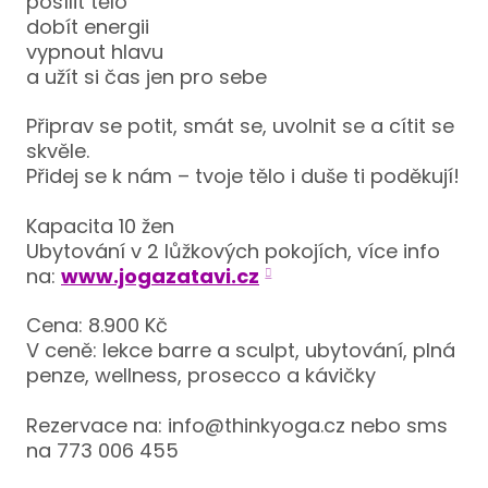
posílit tělo
Stu
dobít energii
vypnout hlavu
Uči
a užít si čas jen pro sebe
Pro
Instr
Připrav se potit, smát se, uvolnit se a cítit se
skvěle.
KONT
Přidej se k nám – tvoje tělo i duše ti poděkují!
Kapacita 10 žen
Ubytování v 2 lůžkových pokojích, více info
na:
www.jogazatavi.cz
Cena: 8.900 Kč
V ceně: lekce barre a sculpt, ubytování, plná
penze, wellness, prosecco a kávičky
Rezervace na: info@thinkyoga.cz nebo sms
na 773 006 455