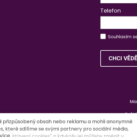
Telefon
Souhlasím s
CHCI VĚD
Ma
Tvůj 
li přizpůsobený obsah nebo reklamu a mohli anonymně
, které sdílíme se svými partnery pro sociální média,
více
m "Nastavení cookies" a kdykoliv jej můžete změnit v