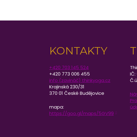
KONTAKTY
T
+420 703 145 524
Thi
+420 773 006 455
IČ:
info (zavináč) thinkyoga.cz
Č.ú
Krajinská 230/31
370 01 České Budějovice
Ná
Pro
mapa:
úd
https://goo.gl/maps/5GV99