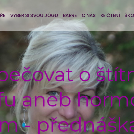
ÁŘE
VYBER SI SVOU JÓGU
BARRE
O NÁS
KE ČTENÍ
ŠKO
 pečovat o ští
fu aneb horm
um - přednášk