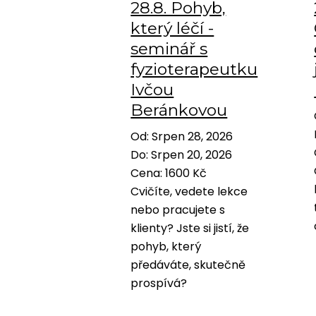
28.8. Pohyb,
který léčí -
seminář s
fyzioterapeutku
Ivčou
Beránkovou
Od
:
Srpen 28, 2026
Do
:
Srpen 20, 2026
Cena
:
1600 Kč
Cvičíte, vedete lekce
nebo pracujete s
klienty? Jste si jistí, že
pohyb, který
předáváte, skutečně
prospívá?