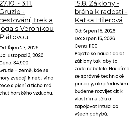
27.10. - 3.11.
15.8. Záklony -
Gruzie -
brána k radosti -
cestování, trek a
Katka Hilerová
jóga s Veronikou
Od
:
Srpen 15, 2026
Plátovou
Do
:
Srpen 15, 2026
Cena
:
1100
Od
:
Říjen 27, 2026
Pojďte se naučit dělat
Do
:
Listopad 3, 2026
záklony tak, aby to
Cena
:
34.900
záda nebolelo. Naučíme
Gruzie – země, kde se
se správné technické
hory zvedají k nebi, víno
principy, ale především
teče s písní a ticho má
budeme rozvíjet cit k
chuť horského vzduchu.
vlastnímu tělu a
zapojovat intuici do
všech pohybů.