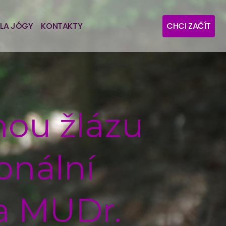
LA JÓGY
KONTAKTY
CHCI ZAČÍT
tnou žlázu
onální
a MUDr.