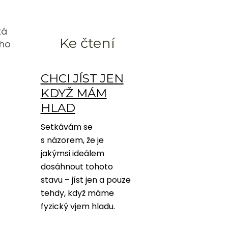
ká
Ke čtení
ého
CHCI JÍST JEN
KDYŽ MÁM
HLAD
Setkávám se
s názorem, že je
jakýmsi ideálem
dosáhnout tohoto
stavu – jíst jen a pouze
tehdy, když máme
fyzický vjem hladu.