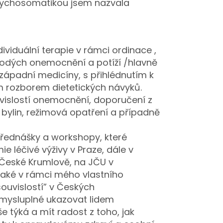
sychosomatikou jsem nazvala
ividuální terapie v rámci ordinace ,
rodých onemocnění a potíží /hlavně
 západní medicíny, s přihlédnutím k
rozborem dietetických návyků.
islostí onemocnění, doporučení z
 bylin, režimová opatření a případně
přednášky a workshopy, které
e léčivé výživy v Praze, dále v
v České Krumlově, na JČU v
také v rámci mého vlastního
souvislostí” v Českých
smysluplné ukazovat lidem
še týká a mít radost z toho, jak