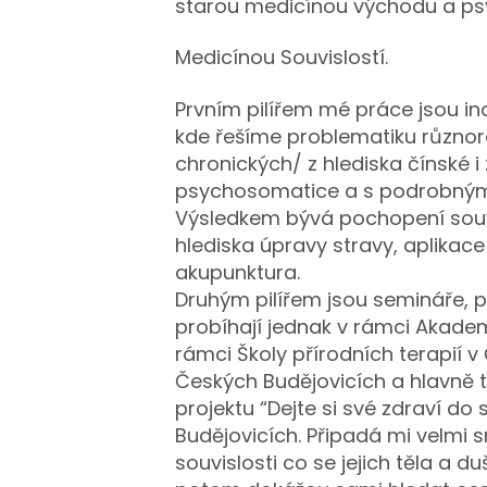
starou medicínou východu a p
Medicínou Souvislostí.
Prvním pilířem mé práce jsou ind
kde řešíme problematiku různo
chronických/ z hlediska čínské i
psychosomatice a s podrobným 
Výsledkem bývá pochopení souv
hlediska úpravy stravy, aplikace
akupunktura.
Druhým pilířem jsou semináře, 
probíhají jednak v rámci Akademi
rámci Školy přírodních terapií 
Českých Budějovicích a hlavně 
projektu “Dejte si své zdraví do 
Budějovicích. Připadá mi velmi 
souvislosti co se jejich těla a du