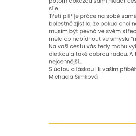
potom dokážou sami hledat ces
síle.
Třetí pilíř je práce na sobě sam
bolestně zjistila, že pokud chc
musím být pevná ve svém středu
měla co nabídnout ve smyslu “m
Na vaši cestu vás tedy mohu vyb
dietkou a také dobrou radou. A 
nejcennější…
S úctou a láskou i k vašim příb
Michaela Šimková