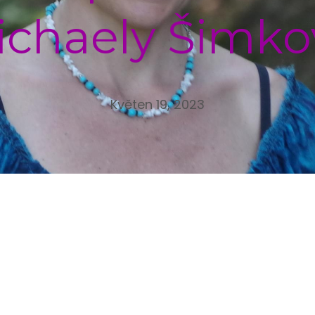
ichaely Šimko
Květen 19, 2023