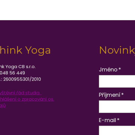
hink Yoga
Novink
nk Yoga CB s.r.o.
Jméno
*
 048 56 449
.: 2600955301/2010
vštěvní řád studia
Příjmení
*
hlášení o zpracování os.
ajů
E-mail
*