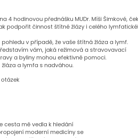
na 4 hodinovou přednášku MUDr. Míši Šimkové, če
k podpořit činnost štítné žlázy i celého lymfatick
 pohledu v případě, že vaše štítná žláza a lymf.
ředstavím vám, jaká režimová a stravovavací
stravy a byliny mohou efektivně pomoci.
á žláza a lymfa s nadváhou.
h otázek
e cesta mě vedla k hledání
 propojení moderní medicíny se