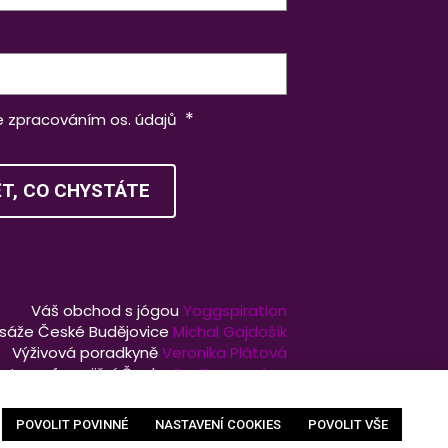
*
e zpracováním os. údajů
ĚT, CO CHYSTÁTE
Váš obchod s jógou
Yoggspiration
sáže České Budějovice
Michal Gajdošík
Výživová poradkyně
Veronika Plátová
fotograf pro jižní Čechy
TvujFotograf.cz
Vytvořil
dk
, web pohání
solidpixels.
POVOLIT POVINNÉ
NASTAVENÍ COOKIES
POVOLIT VŠE