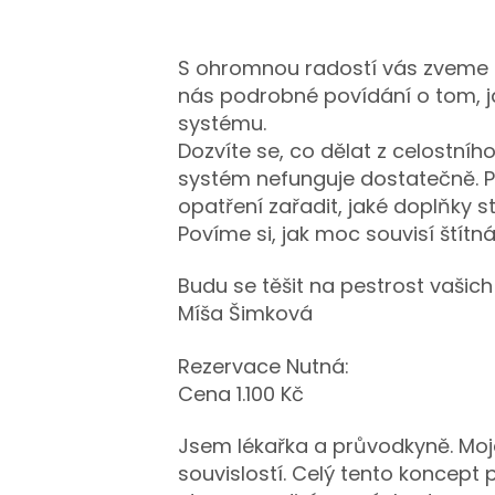
S ohromnou radostí vás zveme 
nás podrobné povídání o tom, ja
systému.
Dozvíte se, co dělat z celostního
systém nefunguje dostatečně. P
opatření zařadit, jaké doplňky 
Povíme si, jak moc souvisí štítn
Budu se těšit na pestrost vašic
Míša Šimková
Rezervace Nutná:
Cena 1.100 Kč
Jsem lékařka a průvodkyně. Moj
souvislostí. Celý tento koncept