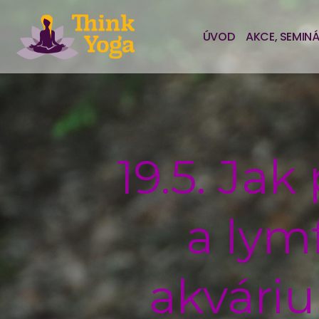
ÚVOD
AKCE, SEMIN
19.5. Jak
a lym
akvári