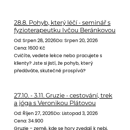
Stu
Uči
28.8. Pohyb, který léčí - seminář s
Pro
fyzioterapeutku Ivčou Beránkovou
Instr
Od
:
Srpen 28, 2026
Do
:
Srpen 20, 2026
KONT
Cena
:
1600 Kč
Cvičíte, vedete lekce nebo pracujete s
klienty? Jste si jistí, že pohyb, který
předáváte, skutečně prospívá?
27.10. - 3.11. Gruzie - cestování, trek
a jóga s Veronikou Plátovou
Od
:
Říjen 27, 2026
Do
:
Listopad 3, 2026
Cena
:
34.900
Gruzie – země, kde se hory zvedají k nebi,