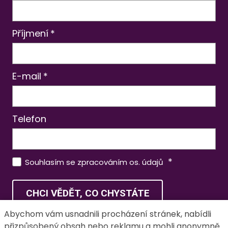
Příjmení
*
E-mail
*
Telefon
*
Souhlasím se zpracováním os. údajů
CHCI VĚDĚT, CO CHYSTÁTE
Abychom vám usnadnili procházení stránek, nabídli
přizpůsobený obsah nebo reklamu a mohli anonymně