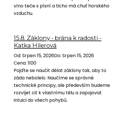
víno teče s písní a ticho má chuť horského
vzduchu.
15.8. Záklony - brána k radosti -
Katka Hilerová
Od
:
Srpen 15, 2026
Do
:
Srpen 15, 2026
Cena
:
1100
Pojďte se naučit dělat záklony tak, aby to
záda nebolelo. Naučíme se správné
technické principy, ale především budeme
rozvíjet cit k vlastnímu tělu a zapojovat
intuici do všech pohybů.