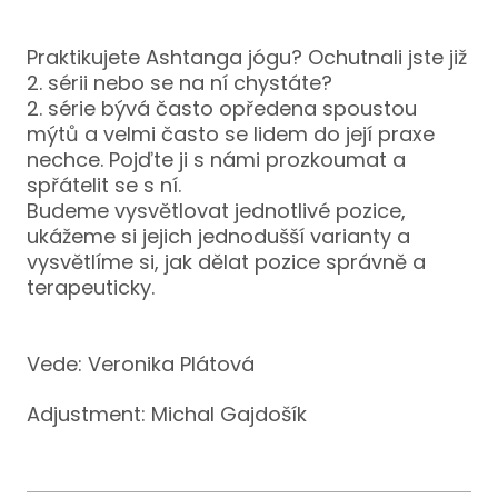
Jóg
Praktikujete Ashtanga jógu? Ochutnali jste již
Kun
2. sérii nebo se na ní chystáte?
2. série bývá často opředena spoustou
Jóg
mýtů a velmi často se lidem do její praxe
Jóg
nechce. Pojďte ji s námi prozkoumat a
spřátelit se s ní.
Jóg
Budeme vysvětlovat jednotlivé pozice,
záda
ukážeme si jejich jednodušší varianty a
vysvětlíme si, jak dělat pozice správně a
Lun
terapeuticky.
BARR
O NÁ
Vede: Veronika Plátová
KE ČT
Adjustment: Michal Gajdošík
ŠKOL
Ter