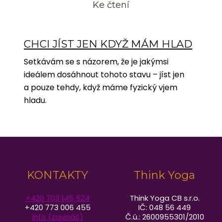
Ke čtení
CHCI JÍST JEN KDYŽ MÁM HLAD
Setkávám se s názorem, že je jakýmsi
ideálem dosáhnout tohoto stavu – jíst jen
a pouze tehdy, když máme fyzický vjem
hladu.
KONTAKTY
Think Yoga
+420 703 145 524
Think Yoga CB s.r.o.
+420 773 006 455
IČ: 048 56 449
info (zavináč)
Č.ú.: 2600955301/2010