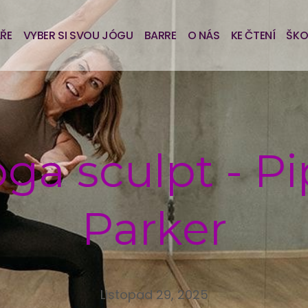
ÁŘE
VYBER SI SVOU JÓGU
BARRE
O NÁS
KE ČTENÍ
ŠKO
Yoga sculpt - Pi
Parker
Listopad 29, 2025