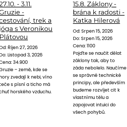
27.10. - 3.11.
15.8. Záklony -
Gruzie -
brána k radosti -
cestování, trek a
Katka Hilerová
jóga s Veronikou
Od
:
Srpen 15, 2026
Plátovou
Do
:
Srpen 15, 2026
Cena
:
1100
Od
:
Říjen 27, 2026
Pojďte se naučit dělat
Do
:
Listopad 3, 2026
záklony tak, aby to
Cena
:
34.900
záda nebolelo. Naučíme
Gruzie – země, kde se
se správné technické
hory zvedají k nebi, víno
principy, ale především
teče s písní a ticho má
budeme rozvíjet cit k
chuť horského vzduchu.
vlastnímu tělu a
zapojovat intuici do
všech pohybů.