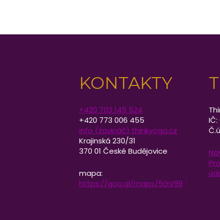
KONTAKTY
T
+420 703 145 524
Thi
+420 773 006 455
IČ:
info (zavináč) thinkyoga.cz
Č.ú
Krajinská 230/31
370 01 České Budějovice
Ná
Pro
mapa:
úd
https://goo.gl/maps/5GV99