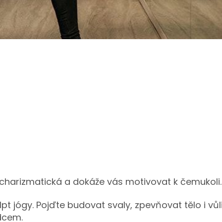
á, charizmatická a dokáže vás motivovat k čemukoli.
lpt jógy. Pojďte budovat svaly, zpevňovat tělo i vůli
dcem.