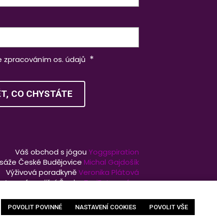
*
e zpracováním os. údajů
ĚT, CO CHYSTÁTE
Váš obchod s jógou
Yoggspiration
sáže České Budějovice
Michal Gajdošík
Výživová poradkyně
Veronika Plátová
fotograf pro jižní Čechy
TvujFotograf.cz
Vytvořil
dk
, web pohání
solidpixels.
POVOLIT POVINNÉ
NASTAVENÍ COOKIES
POVOLIT VŠE