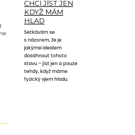
CHCI JÍST JEN
KDYŽ MÁM
HLAD
d
Setkávám se
ame
s názorem, že je
jakýmsi ideálem
dosáhnout tohoto
stavu – jíst jen a pouze
tehdy, když máme
fyzický vjem hladu.