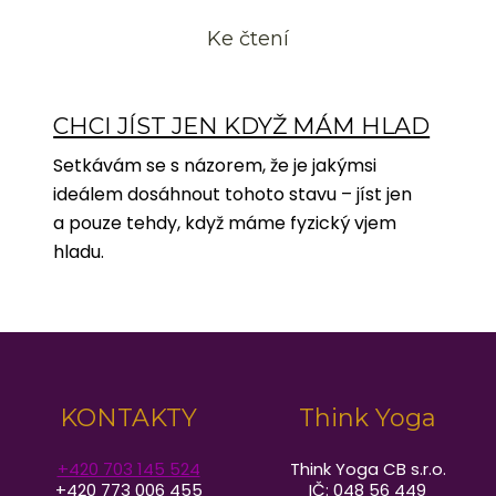
Ke čtení
CHCI JÍST JEN KDYŽ MÁM HLAD
Setkávám se s názorem, že je jakýmsi
ideálem dosáhnout tohoto stavu – jíst jen
a pouze tehdy, když máme fyzický vjem
hladu.
KONTAKTY
Think Yoga
+420 703 145 524
Think Yoga CB s.r.o.
+420 773 006 455
IČ: 048 56 449