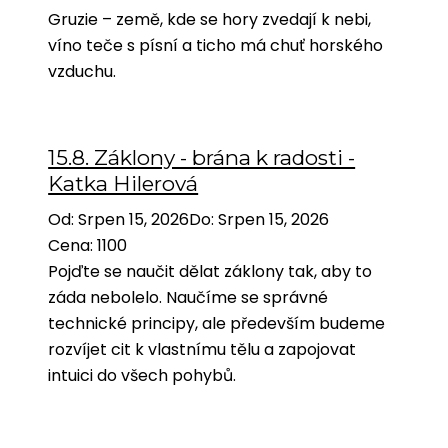
Gruzie – země, kde se hory zvedají k nebi,
víno teče s písní a ticho má chuť horského
vzduchu.
15.8. Záklony - brána k radosti -
Katka Hilerová
Od
:
Srpen 15, 2026
Do
:
Srpen 15, 2026
Cena
:
1100
Pojďte se naučit dělat záklony tak, aby to
záda nebolelo. Naučíme se správné
technické principy, ale především budeme
rozvíjet cit k vlastnímu tělu a zapojovat
intuici do všech pohybů.