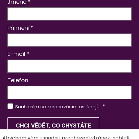
Jméno
*
Příjmení
*
E-mail
*
Telefon
*
Souhlasím se zpracováním os. údajů
CHCI VĚDĚT, CO CHYSTÁTE
Abychom vám usnadnili procházení stránek, nabídli