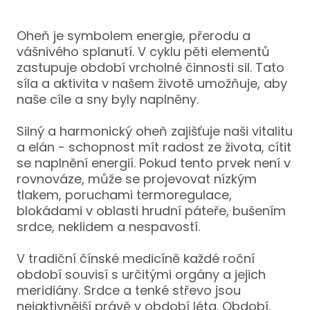
Jóg
Oheň je symbolem energie, přerodu a
Kun
vášnivého splanutí. V cyklu pěti elementů
zastupuje období vrcholné činnosti sil. Tato
Jóg
síla a aktivita v našem životě umožňuje, aby
Jóg
naše cíle a sny byly naplněny.
Jóg
Silný a harmonický oheň zajišťuje naši vitalitu
záda
a elán - schopnost mít radost ze života, cítit
se naplnění energií. Pokud tento prvek není v
Lun
rovnováze, může se projevovat nízkým
tlakem, poruchami termoregulace,
BARR
blokádami v oblasti hrudní páteře, bušením
O NÁ
srdce, neklidem a nespavostí.
KE ČT
V tradiční čínské medicíně každé roční
ŠKOL
období souvisí s určitými orgány a jejich
meridiány. Srdce a tenké střevo jsou
Ter
nejaktivnější právě v období léta. Období,