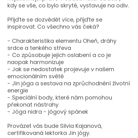
Stu
kdy se vše, co bylo skryté, vystavuje na odiv.
Uči
Přijďte se dozvědět více, přijďte se
inspirovat. Co všechno vás čeká?
Pro
Instr
- Charakteristika elementu Oheň, dráhy
srdce a tenkého střeva
KONT
- Co způsobuje jejich oslabení a co je
naopak harmonizuje
- Jak se nedostatek projevuje v našem
emocionálním světě
- Jin jóga a sestava na zprůchodnění životní
energie
- Speciální body, které nám pomohou
překonat nástrahy
- Jóga nidra - jógový spánek
Provázet vás bude Silvia Kajanová,
certifikovaná lektorka Jin jógy.