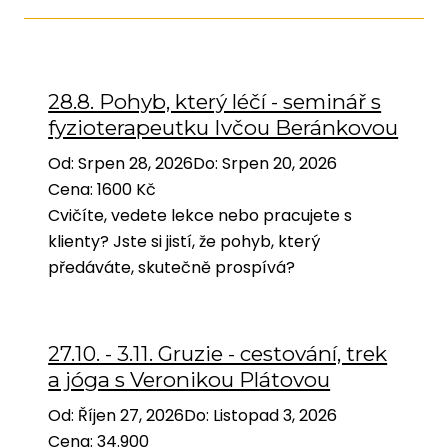
28.8. Pohyb, který léčí - seminář s
fyzioterapeutku Ivčou Beránkovou
Od
:
Srpen 28, 2026
Do
:
Srpen 20, 2026
Cena
:
1600 Kč
Cvičíte, vedete lekce nebo pracujete s
klienty? Jste si jistí, že pohyb, který
předáváte, skutečně prospívá?
27.10. - 3.11. Gruzie - cestování, trek
a jóga s Veronikou Plátovou
Od
:
Říjen 27, 2026
Do
:
Listopad 3, 2026
Cena
:
34.900